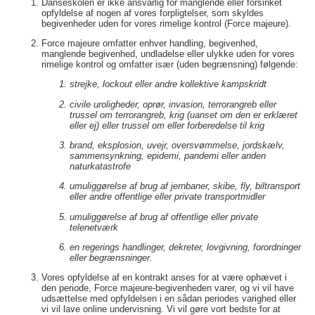
Danseskolen er ikke ansvarlig for manglende eller forsinket
opfyldelse af nogen af vores forpligtelser, som skyldes
begivenheder uden for vores rimelige kontrol (Force majeure).
Force majeure omfatter enhver handling, begivenhed,
manglende begivenhed, undladelse eller ulykke uden for vores
rimelige kontrol og omfatter især (uden begrænsning) følgende:
strejke, lockout eller andre kollektive kampskridt
civile uroligheder, oprør, invasion, terrorangreb eller
trussel om terrorangreb, krig (uanset om den er erklæret
eller ej) eller trussel om eller forberedelse til krig
brand, eksplosion, uvejr, oversvømmelse, jordskælv,
sammensynkning, epidemi, pandemi eller anden
naturkatastrofe
umuliggørelse af brug af jernbaner, skibe, fly, biltransport
eller andre offentlige eller private transportmidler
umuliggørelse af brug af offentlige eller private
telenetværk
en regerings handlinger, dekreter, lovgivning, forordninger
eller begrænsninger.
Vores opfyldelse af en kontrakt anses for at være ophævet i
den periode, Force majeure-begivenheden varer, og vi vil have
udsættelse med opfyldelsen i en sådan periodes varighed eller
vi vil lave online undervisning. Vi vil gøre vort bedste for at