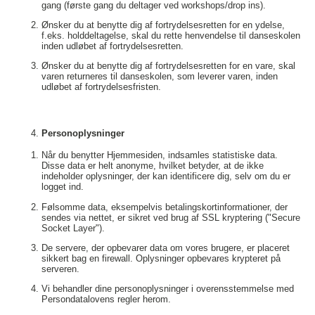
gang (første gang du deltager ved workshops/drop ins).
Ønsker du at benytte dig af fortrydelsesretten for en ydelse,
f.eks. holddeltagelse, skal du rette henvendelse til danseskolen
inden udløbet af fortrydelsesretten.
Ønsker du at benytte dig af fortrydelsesretten for en vare, skal
varen returneres til danseskolen, som leverer varen, inden
udløbet af fortrydelsesfristen.
Personoplysninger
Når du benytter Hjemmesiden, indsamles statistiske data.
Disse data er helt anonyme, hvilket betyder, at de ikke
indeholder oplysninger, der kan identificere dig, selv om du er
logget ind.
Følsomme data, eksempelvis betalingskortinformationer, der
sendes via nettet, er sikret ved brug af SSL kryptering ("Secure
Socket Layer").
De servere, der opbevarer data om vores brugere, er placeret
sikkert bag en firewall. Oplysninger opbevares krypteret på
serveren.
Vi behandler dine personoplysninger i overensstemmelse med
Persondatalovens regler herom.