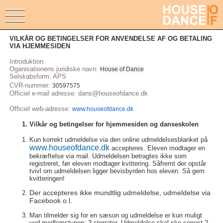
VILKÅR OG BETINGELSER FOR ANVENDELSE AF OG BETALING
VIA HJEMMESIDEN
Introduktion
Oganisationens juridiske navn:
House of Dance
Selskabsform: APS
CVR-nummer:
30597575
Officiel e-mail adresse: dans@houseofdance.dk
Officiel web-adresse:
www.houseofdance.dk
Vilkår og betingelser for hjemmesiden og danseskolen
Kun korrekt udmeldelse via den online udmeldelsesblanket på
www.houseofdance.dk
accepteres. Eleven modtager en
bekræftelse via mail. Udmeldelsen betragtes ikke som
registreret, før eleven modtager kvittering. Såfremt der opstår
tvivl om udmeldelsen ligger bevisbyrden hos eleven. Så gem
kvitteringen!
Der accepteres ikke mundtlig udmeldelse, udmeldelse via
Facebook o.l.
Man tilmelder sig for en sæson og udmeldelse er kun muligt
ved medlemstypen: 3 storrater. Udmeldelse skal ske senest 2