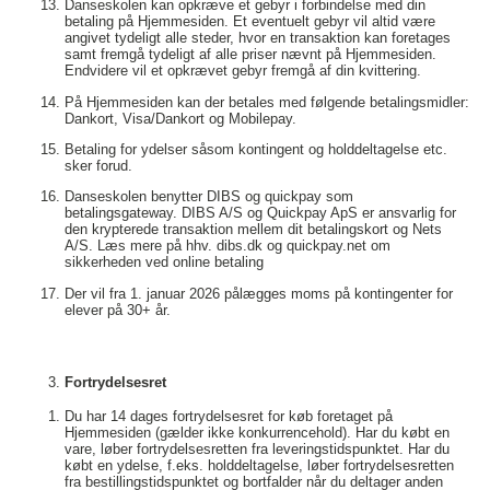
Danseskolen kan opkræve et gebyr i forbindelse med din
betaling på Hjemmesiden. Et eventuelt gebyr vil altid være
angivet tydeligt alle steder, hvor en transaktion kan foretages
samt fremgå tydeligt af alle priser nævnt på Hjemmesiden.
Endvidere vil et opkrævet gebyr fremgå af din kvittering.
På Hjemmesiden kan der betales med følgende betalingsmidler:
Dankort, Visa/Dankort og Mobilepay.
Betaling for ydelser såsom kontingent og holddeltagelse etc.
sker forud.
Danseskolen benytter DIBS og quickpay som
betalingsgateway. DIBS A/S og Quickpay ApS er ansvarlig for
den krypterede transaktion mellem dit betalingskort og Nets
A/S. Læs mere på hhv. dibs.dk og quickpay.net om
sikkerheden ved online betaling
Der vil fra 1. januar 2026 pålægges moms på kontingenter for
elever på 30+ år.
Fortrydelsesret
Du har 14 dages fortrydelsesret for køb foretaget på
Hjemmesiden (gælder ikke konkurrencehold). Har du købt en
vare, løber fortrydelsesretten fra leveringstidspunktet. Har du
købt en ydelse, f.eks. holddeltagelse, løber fortrydelsesretten
fra bestillingstidspunktet og bortfalder når du deltager anden