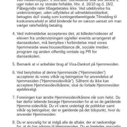
uger inden en ny storrate forfalder, hhv. d. 16/10 og d. 16/2.
Påbegyndte rater tilbagebetales ikke. Ved udeblivelse fra
undervisningen, uden udfyldelse af udmeldelsesblanket,
betragtes du/I stadig som kontingentberettigede.Tilmelding til
konkurrencehold er altid bindende for en sæson uanset om man
vælger rate/helårlig betaling.
Ved indmeldelse
accepteres det, at billeder/videoer af
eleven fra undervisningen og/eller events arrangeret af
danseskolen, må benyttes i forbindelse med vores
hjemmeside www.houseofdance.dk, sociale medier,
program og anden offentlig omtale og PR for
danseskolen.
Bemærk at vi anbefaler brug af Visa-Dankort på hjemmesiden.
Ved benyttelse af denne hjemmeside (”Hjemmesiden”)
accepterer du vores vilkår og betingelser for anvendelse af
hjemmesiden (”Hjemmesidevilkår”). Såfremt du ikke kan
acceptere Hjemmesidevilkårene, skal du forlade Hjemmesiden
øjeblikkeligt.
Foreningen kan ændre Hjemmesidevilkårene når som helst. Du
bør derfor løbende besøge Hjemmesiden for at se de gældende
Hjemme-sidevilkår. Du vil være underlagt de politikker samt
vilkår og betingelser, der er gældende på det tidspunkt, hvor du
anvender Hjemmesiden.
Du er ansvarlig for at indgå alle de aftaler, der er nødvendige
for, at du har adgang til Hjemmesiden. Du er ligeledes ansvarlig