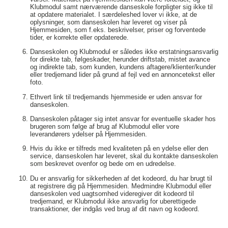
Klubmodul samt nærværende danseskole forpligter sig ikke til
at opdatere materialet. I særdeleshed lover vi ikke, at de
oplysninger, som danseskolen har leveret og viser på
Hjemmesiden, som f.eks. beskrivelser, priser og forventede
tider, er korrekte eller opdaterede.
Danseskolen og Klubmodul er således ikke erstatningsansvarlig
for direkte tab, følgeskader, herunder driftstab, mistet avance
og indirekte tab, som kunden, kundens aftagere/klienter/kunder
eller tredjemand lider på grund af fejl ved en annoncetekst eller
foto.
Ethvert link til tredjemands hjemmeside er uden ansvar for
danseskolen.
Danseskolen påtager sig intet ansvar for eventuelle skader hos
brugeren som følge af brug af Klubmodul eller vore
leverandørers ydelser på Hjemmesiden.
Hvis du ikke er tilfreds med kvaliteten på en ydelse eller den
service, danseskolen har leveret, skal du kontakte danseskolen
som beskrevet ovenfor og bede om en udredelse.
Du er ansvarlig for sikkerheden af det kodeord, du har brugt til
at registrere dig på Hjemmesiden. Medmindre Klubmodul eller
danseskolen ved uagtsomhed videregiver dit kodeord til
tredjemand, er Klubmodul ikke ansvarlig for uberettigede
transaktioner, der indgås ved brug af dit navn og kodeord.