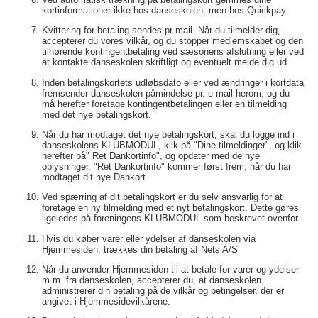
kortinformationer ikke hos danseskolen, men hos Quickpay.
Kvittering for betaling sendes pr mail. Når du tilmelder dig,
accepterer du vores vilkår, og du stopper medlemskabet og den
tilhørende kontingentbetaling ved sæsonens afslutning eller ved
at kontakte danseskolen skriftligt og eventuelt melde dig ud.
Inden betalingskortets udløbsdato eller ved ændringer i kortdata
fremsender danseskolen påmindelse pr. e-mail herom, og du
må herefter foretage kontingentbetalingen eller en tilmelding
med det nye betalingskort.
Når du har modtaget det nye betalingskort, skal du logge ind i
danseskolens KLUBMODUL, klik på "Dine tilmeldinger", og klik
herefter på" Ret Dankortinfo", og opdater med de nye
oplysninger. "Ret Dankortinfo" kommer først frem, når du har
modtaget dit nye Dankort.
Ved spærring af dit betalingskort er du selv ansvarlig for at
foretage en ny tilmelding med et nyt betalingskort. Dette gøres
ligeledes på foreningens KLUBMODUL som beskrevet ovenfor.
Hvis du køber varer eller ydelser af danseskolen via
Hjemmesiden, trækkes din betaling af Nets A/S
Når du anvender Hjemmesiden til at betale for varer og ydelser
m.m. fra danseskolen, accepterer du, at danseskolen
administrerer din betaling på de vilkår og betingelser, der er
angivet i Hjemmesidevilkårene.