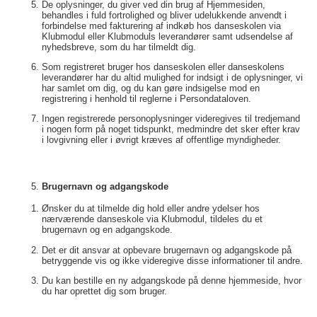
De oplysninger, du giver ved din brug af Hjemmesiden,
behandles i fuld fortrolighed og bliver udelukkende anvendt i
forbindelse med fakturering af indkøb hos danseskolen via
Klubmodul eller Klubmoduls leverandører samt udsendelse af
nyhedsbreve, som du har tilmeldt dig.
Som registreret bruger hos danseskolen eller danseskolens
leverandører har du altid mulighed for indsigt i de oplysninger, vi
har samlet om dig, og du kan gøre indsigelse mod en
registrering i henhold til reglerne i Persondataloven.
Ingen registrerede personoplysninger videregives til tredjemand
i nogen form på noget tidspunkt, medmindre det sker efter krav
i lovgivning eller i øvrigt kræves af offentlige myndigheder.
Brugernavn og adgangskode
Ønsker du at tilmelde dig hold eller andre ydelser hos
nærværende danseskole via Klubmodul, tildeles du et
brugernavn og en adgangskode.
Det er dit ansvar at opbevare brugernavn og adgangskode på
betryggende vis og ikke videregive disse informationer til andre.
Du kan bestille en ny adgangskode på denne hjemmeside, hvor
du har oprettet dig som bruger.