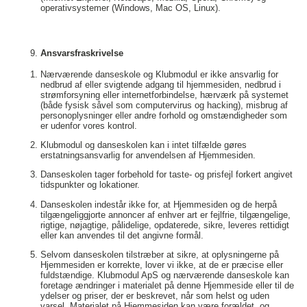
operativsystemer (Windows, Mac OS, Linux).
Ansvarsfraskrivelse
Nærværende danseskole og Klubmodul er ikke ansvarlig for
nedbrud af eller svigtende adgang til hjemmesiden, nedbrud i
strømforsyning eller internetforbindelse, hærværk på systemet
(både fysisk såvel som computervirus og hacking), misbrug af
personoplysninger eller andre forhold og omstændigheder som
er udenfor vores kontrol.
Klubmodul og danseskolen kan i intet tilfælde gøres
erstatningsansvarlig for anvendelsen af Hjemmesiden.
Danseskolen tager forbehold for taste- og prisfejl forkert angivet
tidspunkter og lokationer.
Danseskolen indestår ikke for, at Hjemmesiden og de herpå
tilgængeliggjorte annoncer af enhver art er fejlfrie, tilgængelige,
rigtige, nøjagtige, pålidelige, opdaterede, sikre, leveres rettidigt
eller kan anvendes til det angivne formål.
Selvom danseskolen tilstræber at sikre, at oplysningerne på
Hjemmesiden er korrekte, lover vi ikke, at de er præcise eller
fuldstændige. Klubmodul ApS og nærværende danseskole kan
foretage ændringer i materialet på denne Hjemmeside eller til de
ydelser og priser, der er beskrevet, når som helst og uden
varsel. Materialet på Hjemmesiden kan være forældet, og