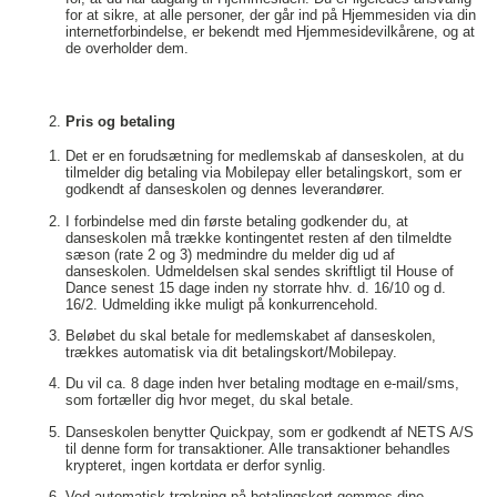
for at sikre, at alle personer, der går ind på Hjemmesiden via din
internetforbindelse, er bekendt med Hjemmesidevilkårene, og at
de overholder dem.
Pris og betaling
Det er en forudsætning for medlemskab af danseskolen, at du
tilmelder dig betaling via Mobilepay eller betalingskort, som er
godkendt af danseskolen og dennes leverandører.
I forbindelse med din første betaling godkender du, at
danseskolen må trække kontingentet resten af den tilmeldte
sæson (rate 2 og 3) medmindre du melder dig ud af
danseskolen. Udmeldelsen skal sendes skriftligt til House of
Dance senest 15 dage inden ny storrate hhv. d. 16/10 og d.
16/2. Udmelding ikke muligt på konkurrencehold.
Beløbet du skal betale for medlemskabet af danseskolen,
trækkes automatisk via dit betalingskort/Mobilepay.
Du vil ca. 8 dage inden hver betaling modtage en e-mail/sms,
som fortæller dig hvor meget, du skal betale.
Danseskolen benytter Quickpay, som er godkendt af NETS A/S
til denne form for transaktioner. Alle transaktioner behandles
krypteret, ingen kortdata er derfor synlig.
Ved automatisk trækning på betalingskort gemmes dine