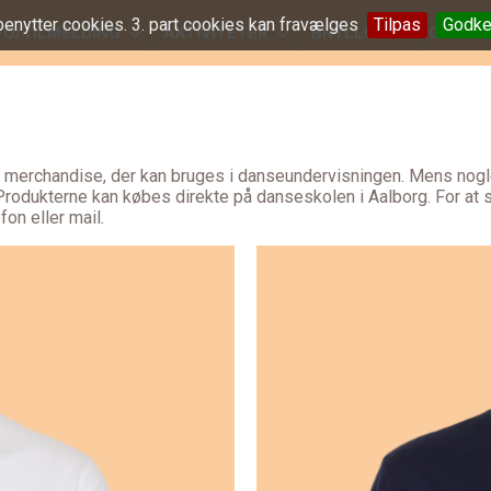
benytter cookies. 3. part cookies kan fravælges
Tilpas
Godke
FO/TILMELDING
AKTIVITETER
BRYLLUP
GALLER
f merchandise, der kan bruges i danseundervisningen. Mens nogle 
rodukterne kan købes direkte på danseskolen i Aalborg. For at si
fon eller mail.